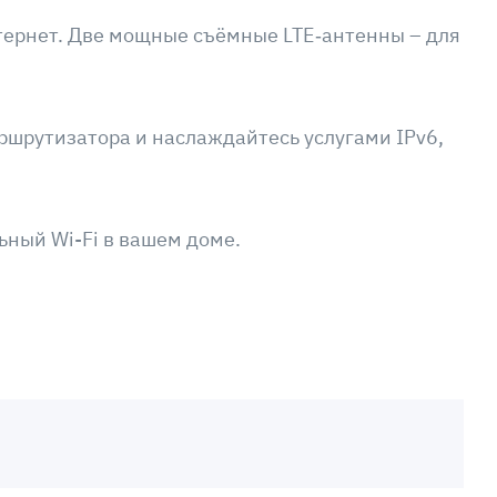
нтернет. Две мощные съёмные LTE‑антенны – для
ршрутизатора и наслаждайтесь услугами IPv6,
ьный Wi-Fi в вашем доме.