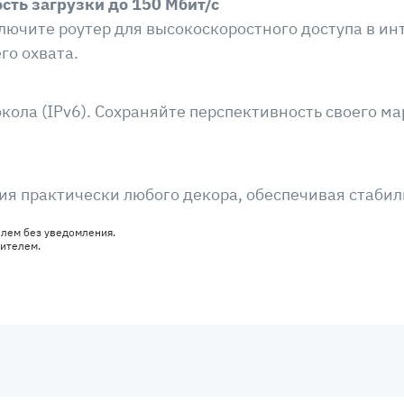
ость загрузки до 150 Мбит/с
ключите роутер для высокоскоростного доступа в и
го охвата.
кола (IPv6). Сохраняйте перспективность своего ма
я практически любого декора, обеспечивая стабил
елем без уведомления.
дителем.