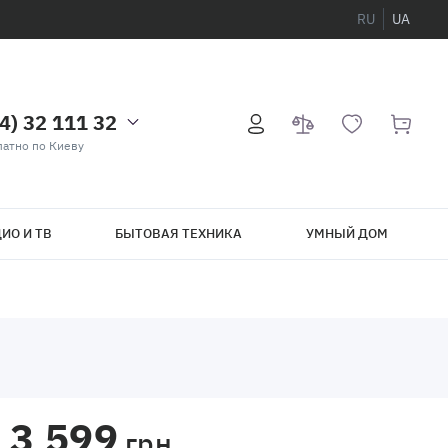
RU
UA
4) 32 111 32
атно по Киеву
ИО И ТВ
БЫТОВАЯ ТЕХНИКА
УМНЫЙ ДОМ
3 599
грн.