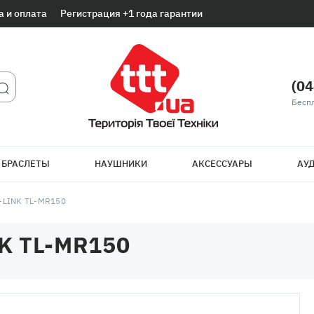
а и оплата
Регистрация +1 года гарантии
(04
Беспл
 БРАСЛЕТЫ
НАУШНИКИ
АКСЕССУАРЫ
АУД
LINK TL-MR150
K TL-MR150