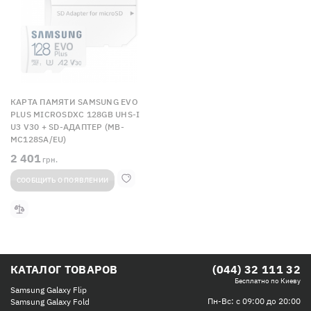
КАРТА ПАМЯТИ SAMSUNG EVO
PLUS MICROSDXC 128GB UHS-I
U3 V30 + SD-АДАПТЕР (MB-
MC128SA/EU)
2 401
грн.
СООБЩИТЬ О ПОЯВЛЕНИИ
КАТАЛОГ ТОВАРОВ
(044) 32 111 32
Бесплатно по Киеву
Samsung Galaxy Flip
Пн-Вс: с 09:00 до 20:00
Samsung Galaxy Fold