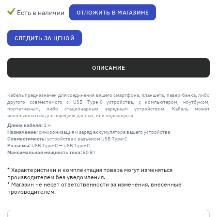
Есть в наличии
ОТЛОЖИТЬ В МАГАЗИНЕ
СЛЕДИТЬ ЗА ЦЕНОЙ
ОПИСАНИЕ
Кабель предназначен для соединения вашего смартфона, планшета, павер-банка, либо
другого совместимого с USB Type-C устройства, с компьютером, ноутбуком,
портативным, либо стационарным зарядным устройством. Кабель может
использоваться для передачи данных, или подзарядки.
Длина кабеля:
1 м
Назначение:
синхронизация и заряд аккумулятора вашего устройства
Совместимость:
устройства с разъёмом USB Type-C
Разъемы:
USB Type-C — USB Type-C
Максимальная мощность тока:
60 Вт
* Характеристики и комплектация товара могут изменяться
производителем без уведомления.
* Магазин не несет ответственности за изменения, внесенные
производителем.