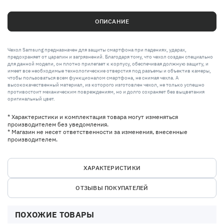
ОПИСАНИЕ
Чехол Samsung предназначен для защиты смартфона при падениях, ударах,
предохраняет от царапин и загрязнений. Благодаря тому, что чехол создан специально
для данной модели, он плотно прилегает к корпусу, обеспечивая должную защиту, и
имеет все необходимые технологические отверстия под разъемы и объектив камеры,
чтобы пользоваться всем функционалом смартфона, не снимая чехла. А
высококачественный материал, из которого изготовлен чехол, не только успешно
противостоит механическим повреждениям, но и долго сохраняет без выцветания
оригинальный цвет.
* Характеристики и комплектация товара могут изменяться
производителем без уведомления.
* Магазин не несет ответственности за изменения, внесенные
производителем.
ХАРАКТЕРИСТИКИ
ОТЗЫВЫ ПОКУПАТЕЛЕЙ
ПОХОЖИЕ ТОВАРЫ