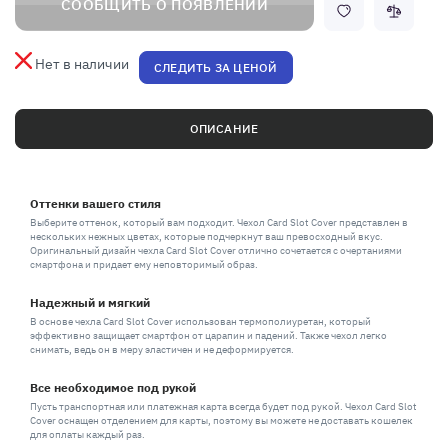
СООБЩИТЬ О ПОЯВЛЕНИИ
Нет в наличии
СЛЕДИТЬ ЗА ЦЕНОЙ
ОПИСАНИЕ
Оттенки вашего стиля
Выберите оттенок, который вам подходит. Чехол Card Slot Cover представлен в
нескольких нежных цветах, которые подчеркнут ваш превосходный вкус.
Оригинальный дизайн чехла Card Slot Cover отлично сочетается с очертаниями
смартфона и придает ему неповторимый образ.
Надежный и мягкий
В основе чехла Card Slot Cover использован термополиуретан, который
эффективно защищает смартфон от царапин и падений. Также чехол легко
снимать, ведь он в меру эластичен и не деформируется.
Все необходимое под рукой
Пусть транспортная или платежная карта всегда будет под рукой. Чехол Card Slot
Cover оснащен отделением для карты, поэтому вы можете не доставать кошелек
для оплаты каждый раз.