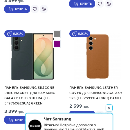
3 399
грн.
КУПИТЬ
КУПИТЬ
0,01%
0,01%
ПАНЕЛЬ SAMSUNG SILICONE
ПАНЕЛЬ SAMSUNG LEATHER
RING MAGNET ДЛЯ SAMSUNG
COVER ДЛЯ SAMSUNG GALAXY
GALAXY FOLD 8 ULTRA (EF-
S23 (EF-VS911LAEGRU) CAMEL
EF976CGEGUA) GREEN
2 599
грн.
3 399
грн.
КУПИТЬ
Чат Samsung
КУПИТЬ
Вітаємо! Потрібна допомога з
продукцією Samsung? Ми тут, щоб