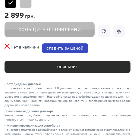
2 899
грн.
СООБЩИТЬ О ПОЯВЛЕНИИ
Нет в наличии
СЛЕДИТЬ ЗА ЦЕНОЙ
ОПИСАНИЕ
Светодиодный дисплей
Встроенный в чехол сенсорный LED-дисплей позволяет пользователю с лёгкостью
управлять смартфоном, проверить текущее время, а также следить за пропущенными
вызовами и уведомлениями. Настройте чехол под себя благодаря предустановленным
анимированным иконкам, которые можно присвоить к телефонным номерам своих
друзей или членов семьи.
Практичное отделение для карт
Чехол имеет удобное отделение для пластиковых карточек, позволяющее
пользоваться им как кошельком.
Функция персонализации устройства
Поместите смартфон в данный чехол-обложку, и вам автоматически будет предложено
установить новую тему оформления, сочетающуюся с ним. Персонализируйте