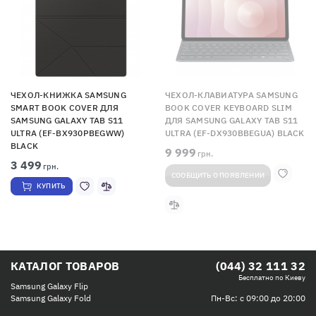
ЧЕХОЛ-КНИЖКА SAMSUNG
ЧЕХОЛ-КЛАВИАТУРА SAMSUNG
SMART BOOK COVER ДЛЯ
BOOK COVER KEYBOARD SLIM
SAMSUNG GALAXY TAB S11
ДЛЯ SAMSUNG GALAXY TAB S11
ULTRA (EF-BX930PBEGWW)
ULTRA (EF-DX930BBEGUA) BLACK
BLACK
9 999
грн.
3 499
грн.
СООБЩИТЬ О ПОЯВЛЕНИИ
КУПИТЬ
КАТАЛОГ ТОВАРОВ
(044) 32 111 32
Бесплатно по Киеву
Samsung Galaxy Flip
Пн-Вс: с 09:00 до 20:00
Samsung Galaxy Fold