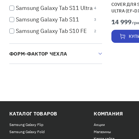
COVER ДЛЯ 
Samsung Galaxy Tab S11 Ultra
4
ULTRA (EF-
Samsung Galaxy Tab S11
3
14 999
грн
Samsung Galaxy Tab S10 FE
2
КУП
Samsung Galaxy Tab S10 FE+
3
Samsung Galaxy Tab S10 Ultra
ФОРМ-ФАКТОР ЧЕХЛА
1
Samsung Galaxy Tab S10 Plus
1
Samsung Galaxy Tab A9 Plus
1
Samsung Galaxy Tab A9
1
Samsung Galaxy Tab S9 FE
1
Plus
КАТАЛОГ ТОВАРОВ
КОМПАНИЯ
Samsung Galaxy Tab S9 Plus
2
Samsung Galaxy Flip
Акции
Samsung Galaxy Tab S9 Ultra
4
Samsung Galaxy Fold
Магазины
Карта сайта