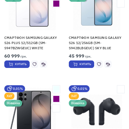
СМАРТФОН SAMSUNG GALAXY
СМАРТФОН SAMSUNG GALAXY
S26 PLUS 12/512GB (SM-
S26 12/256GB (SM-
S947BZWGEUC) WHITE
S942BLBGEUC) SKY BLUE
60 999
45 999
грн.
грн.
КУПИТЬ
КУПИТЬ
0,01%
0,01%
Хит
Хит
Новинка
Новинка