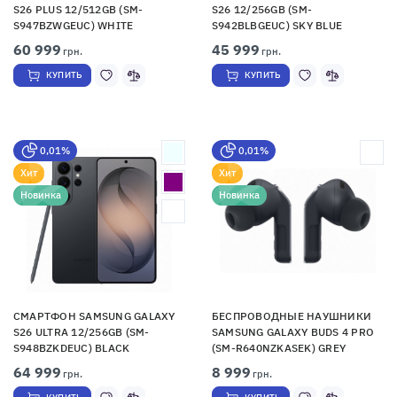
S26 PLUS 12/512GB (SM-
S26 12/256GB (SM-
S947BZWGEUC) WHITE
S942BLBGEUC) SKY BLUE
60 999
45 999
грн.
грн.
КУПИТЬ
КУПИТЬ
0,01%
0,01%
Хит
Хит
Новинка
Новинка
СМАРТФОН SAMSUNG GALAXY
БЕСПРОВОДНЫЕ НАУШНИКИ
S26 ULTRA 12/256GB (SM-
SAMSUNG GALAXY BUDS 4 PRO
S948BZKDEUC) BLACK
(SM-R640NZKASEK) GREY
64 999
8 999
грн.
грн.