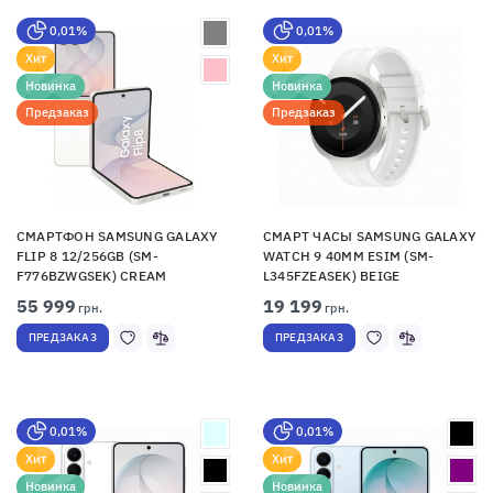
0,01%
0,01%
Хит
Хит
Новинка
Новинка
Предзаказ
Предзаказ
СМАРТФОН SAMSUNG GALAXY
СМАРТ ЧАСЫ SAMSUNG GALAXY
FLIP 8 12/256GB (SM-
WATCH 9 40MM ESIM (SM-
F776BZWGSEK) CREAM
L345FZEASEK) BEIGE
55 999
19 199
грн.
грн.
ПРЕДЗАКАЗ
ПРЕДЗАКАЗ
0,01%
0,01%
Хит
Хит
Новинка
Новинка