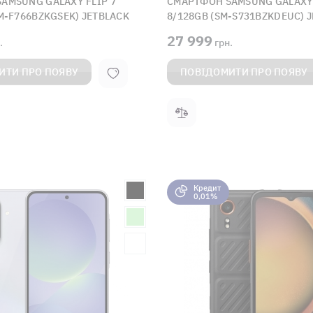
AMSUNG GALAXY FLIP 7
СМАРТФОН SAMSUNG GALAXY 
M-F766BZKGSEK) JETBLACK
8/128GB (SM-S731BZKDEUC) 
27 999
.
грн.
ИТИ ПРО ПОЯВУ
ПОВІДОМИТИ ПРО ПОЯВУ
Кредит
0,01%