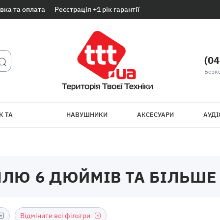
вка та оплата
Реєстрація +1 рік гарантії
(04
Безк
К ТА
НАВУШНИКИ
АКСЕСУАРИ
АУДІ
ТБ
ЛЛЮ 6 ДЮЙМІВ ТА БІЛЬШ
Відмінити всі фільтри