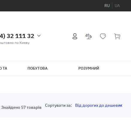
RU
UA
4) 32 111 32
оштовно по Києву
О ТА
ПОБУТОВА
РОЗУМНИЙ
ТЕХНІКА
БУДИНОК
Е
Сортувати за:
Знайдено 57 товарів