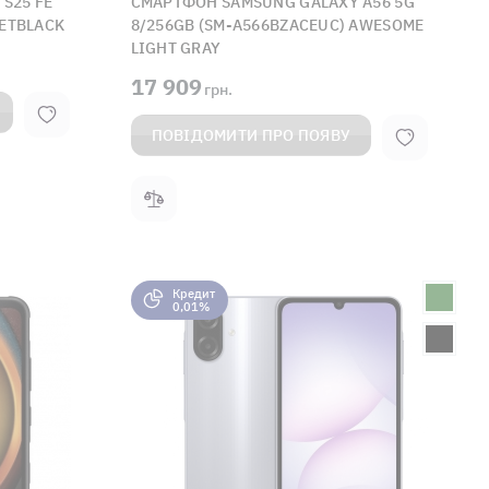
S25 FE
СМАРТФОН SAMSUNG GALAXY A56 5G
JETBLACK
8/256GB (SM-A566BZACEUC) AWESOME
LIGHT GRAY
17 909
грн.
ПОВІДОМИТИ ПРО ПОЯВУ
Кредит
0,01%